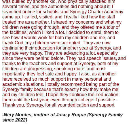
was bullied by another kid, who physically attacked him 
several times, and the authorities did nothing about it. I 
searched online for schools, and Synergy Charter Academy 
came up. I called, visited, and I really liked how the staff 
treated me as a mother. I shared my concerns and what my 
children were going through, and they offered me a tour of 
the facilities, which I liked a lot. I decided to enroll them to 
see how it would work for both my children and me, and 
thank God, my children were accepted. They are now 
continuing their education for another year at Synergy, and 
they are very happy. They are advancing a lot, especially 
since they were behind before. They had speech issues, and 
thanks to the teachers and support at Synergy, both of my 
children are progressing, speaking more, and most 
importantly, they feel safe and happy. I also, as a mother, 
have received so much support in many personal and 
academic situations. I totally recommend being part of the 
Synergy family because that’s exactly how they make me 
and my children feel. I hope they continue their education 
there until the last year, even through college if possible. 
Thank you, Synergy, for all your dedication and support.
-
Nery Montes, mother of Jose y Roque 
(
Synergy Family 
since 2022)