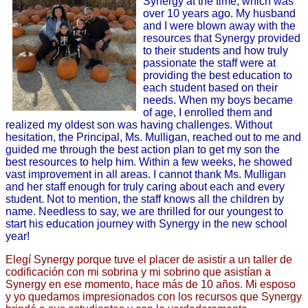
Synergy at the time, which was 
over 10 years ago. My husband 
and I were blown away with the 
resources that Synergy provided 
to their students and how truly 
passionate the staff were at 
providing the best education to 
each student based on their 
needs. When my boys became 
of age, I enrolled them and 
realized my oldest son was having challenges. Without 
hesitation, the Principal, Ms. Mulligan, reached out to me and 
guided me through the best action plan to get my son the 
best resources to help him. Within a few weeks, he showed 
vast improvement in all areas. I cannot thank Ms. Mulligan 
and her staff enough for truly caring about each and every 
student. Not to mention, the staff knows all the children by 
name. Needless to say, we are thrilled for our youngest to 
start his education journey with Synergy in the new school 
year!
Elegí Synergy porque tuve el placer de asistir a un taller de 
codificación con mi sobrina y mi sobrino que asistían a 
Synergy en ese momento, hace más de 10 años. Mi esposo 
y yo quedamos impresionados con los recursos que Synergy 