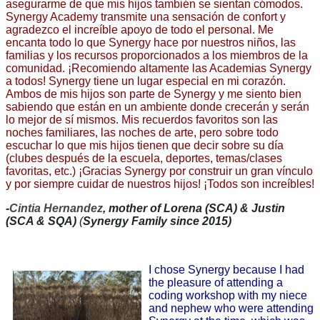
asegurarme de que mis hijos también se sientan cómodos. 
Synergy Academy transmite una sensación de confort y 
agradezco el increíble apoyo de todo el personal. Me 
encanta todo lo que Synergy hace por nuestros niños, las 
familias y los recursos proporcionados a los miembros de la 
comunidad. ¡Recomiendo altamente las Academias Synergy 
a todos! Synergy tiene un lugar especial en mi corazón. 
Ambos de mis hijos son parte de Synergy y me siento bien 
sabiendo que están en un ambiente donde crecerán y serán 
lo mejor de sí mismos. Mis recuerdos favoritos son las 
noches familiares, las noches de arte, pero sobre todo 
escuchar lo que mis hijos tienen que decir sobre su día 
(clubes después de la escuela, deportes, temas/clases 
favoritas, etc.) ¡Gracias Synergy por construir un gran vínculo 
y por siempre cuidar de nuestros hijos! ¡Todos son increíbles!
-
Cintia Hernandez
, mother of Lorena (SCA) & Justin 
(SCA & SQA) 
(
Synergy Family since 2015)
I chose Synergy because I had 
the pleasure of attending a 
coding workshop with my niece 
and nephew who were attending 