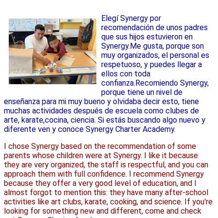
Elegí Synergy por 
recomendación de unos padres 
que sus hijos estuvieron en 
Synergy.
Me gusta, porque son 
muy organizados, el personal es 
respetuoso, y puedes llegar a 
ellos con toda 
confianza.Recomiendo Synergy, 
porque tiene un nivel de 
enseñanza para mi muy bueno y olvidaba decir esto, tiene 
muchas actividades después de escuela como clubes de 
arte, karate,cocina, ciencia. Si estás buscando algo nuevo y 
diferente ven y conoce Synergy Charter Academy.
I chose Synergy based on the recommendation of some 
parents whose children were at Synergy. I like it because 
they are very organized, the staff is respectful, and you can 
approach them with full confidence. I recommend Synergy 
because they offer a very good level of education, and I 
almost forgot to mention this: they have many after-school 
activities like art clubs, karate, cooking, and science. If you're 
looking for something new and different, come and check 