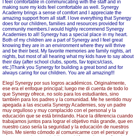
I feel comfortable in communicating with the staff and in 
making sure my kids feel comfortable as well. Synergy 
Academy brings a sense of comfort and I appreciate the 
amazing support from all staff. I love everything that Synergy 
does for our children, families and resources provided for 
community members.
I would highly recommend Synergy 
Academies to all! Synergy has a special place in my heart. 
Both of my children are a part of Synergy and I feel great 
knowing they are in an environment where they will thrive 
and be their best. My favorite memories are family nights, art 
nights, but most of all hearing what my kids have to say about 
their day (after school clubs, sports, fav topics/class, 
etc.)
Thank you Synergy for building a great bond and for 
always caring for our children. You are all amazing!!!
Elegí Synergy por sus logros académicos. Originalmente, 
ese era el enfoque principal; luego me di cuenta de todo lo 
que Synergy ofrece, no solo para los estudiantes, sino 
también para los padres y la comunidad. Me he sentido muy 
apegada a las escuela Synergy Academies, soy un padre 
muy orgulloso y muy complacido con el personal y la 
educación que se está brindando. Hace la diferencia cuando 
trabajamos juntos para lograr el objetivo más grande, que en 
nuestro caso sería la seguridad y la educación de nuestros 
hijos. Me siento cómodo al comunicarme con el personal y 