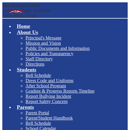
Skip to main content
Synergy Charter Academy
Main Menu Toggle
Home
About Us
Principal's Message
Mission and Vision
Public Documents and Information
Policies and Transparency
Staff Directory
Directions
Students
Bell Schedule
Dress Code and Uniforms
After School Program
Grading & Progress Reports Timeline
Report Bullying Incident
Report Safety Concern
Parents
Parent Portal
Parent/Student Handbook
Bell Schedule
School Calendar