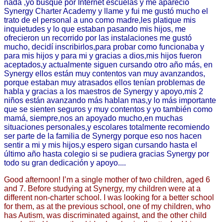
nada ,yo busque por Internet escuelas y me apareció 
Synergy Charter Academy y llame y fui me gustó mucho el 
trato de el personal a uno como madre,les platique mis 
inquietudes y lo que estaban pasando mis hijos, me 
ofrecieron un recorrido por las instalaciones me gustó 
mucho, decidí inscribirlos,para probar como funcionaba y 
para mis hijos y para mi y gracias a dios,mis hijos fueron 
aceptados,y actualmente siguen cursando otro año más, en 
Synergy ellos están muy contentos van muy avanzandos, 
porque estaban muy atrasados ellos tenían problemas de 
habla y gracias a los maestros de Synergy y apoyo,mis 2 
niños están avanzando más hablan mas,y lo más importante 
que se sienten seguros y muy contentos y yo también como  
mamá, siempre,nos an apoyado mucho,en muchas 
situaciones personales,y escolares totalmente recomiendo 
ser parte de la familia de Synergy porque eso nos hacen 
sentir a mi y mis hijos,y espero sigan cursando hasta el 
último año hasta colegio si se pudiera gracias Synergy por 
todo su gran dedicación y apoyo....
Good afternoon! I’m a single mother of two children, aged 6 
and 7. Before studying at Synergy, my children were at a 
different non-charter school. I was looking for a better school 
for them, as at the previous school, one of my children, who 
has Autism, was discriminated against, and the other child 