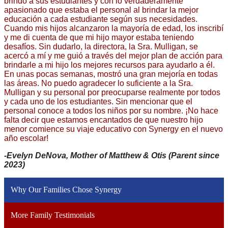
brindó a sus estudiantes y con lo verdaderamente 
apasionado que estaba el personal al brindar la mejor 
educación a cada estudiante según sus necesidades. 
Cuando mis hijos alcanzaron la mayoría de edad, los inscribí 
y me di cuenta de que mi hijo mayor estaba teniendo 
desafíos. Sin dudarlo, la directora, la Sra. Mulligan, se 
acercó a mí y me guió a través del mejor plan de acción para 
brindarle a mi hijo los mejores recursos para ayudarlo a él. 
En unas pocas semanas, mostró una gran mejoría en todas 
las áreas. No puedo agradecer lo suficiente a la Sra. 
Mulligan y su personal por preocuparse realmente por todos 
y cada uno de los estudiantes. Sin mencionar que el 
personal conoce a todos los niños por su nombre. ¡No hace 
falta decir que estamos encantados de que nuestro hijo 
menor comience su viaje educativo con Synergy en el nuevo 
año escolar!
-Evelyn DeNova, Mother of Matthew & Otis (Parent since 
2023)
Why Our Families Chose Synergy
More Family Testimonials