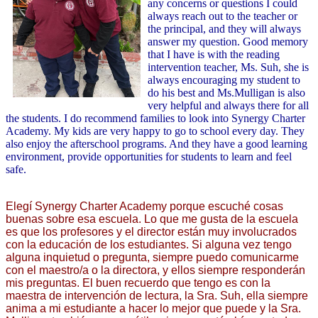
any concerns or questions I could
always reach out to the teacher or
the principal, and they will always
answer my question. Good memory
that I have is with the reading
intervention teacher, Ms. Suh, she is
always encouraging my student to
do his best and Ms.Mulligan is also
very helpful and always there for all
the students. I do recommend families to look into Synergy Charter
Academy. My kids are very happy to go to school every day. They
also enjoy the afterschool programs. And they have a good learning
environment, provide opportunities for students to learn and feel
safe.
Elegí Synergy Charter Academy porque escuché cosas 
buenas sobre esa escuela. Lo que me gusta de la escuela 
es que los profesores y el director están muy involucrados 
con la educación de los estudiantes. Si alguna vez tengo 
alguna inquietud o pregunta, siempre puedo comunicarme 
con el maestro/a o la directora, y ellos siempre responderán 
mis preguntas. El buen recuerdo que tengo es con la 
maestra de intervención de lectura, la Sra. Suh, ella siempre 
anima a mi estudiante a hacer lo mejor que puede y la Sra. 